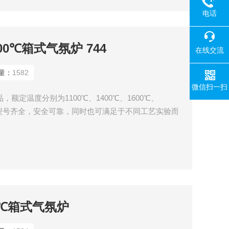
电话
1200℃箱式气氛炉 744
在线交流
量：
1582
微信扫一扫
品，额定温度分别为1100℃、1400℃、1600℃、
，型号齐全，安全可靠，同时也可满足于不同工艺实验而
温结构陶瓷的烧结、玻璃的精密退火与微晶化、晶体的
冶金、纳米材料的烧结、金属零件淬火及一切需快速升
位、高等院校、工矿企业理想的实验和生产设备
200℃箱式气氛炉