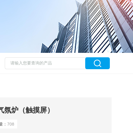
真空气氛炉（触摸屏）
量：
708