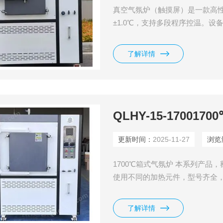
真空气氛炉（触摸屏）是一款高性
±1.0℃，支持多段程序控温。
防护，炉膛结构耐用，操作智能
了解详情
QLHY-15-17001
更新时间：
2025-11-27
浏览
1700℃箱式气氛炉 本系列产品，额
使用不同的加热元件，型号齐全
造，适用于电子陶瓷与高温结构
火、陶瓷釉料制备、粉末冶金、
了解详情
要求的热处理，是科研单位、高