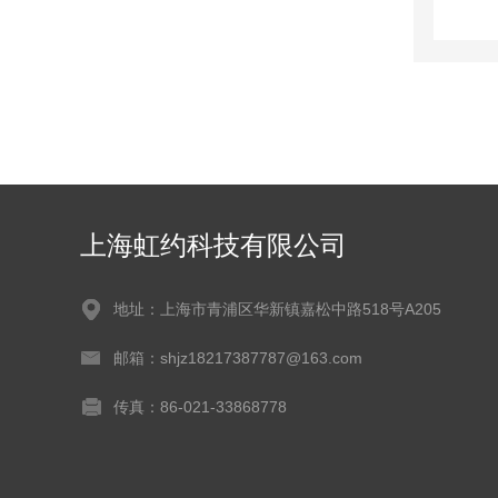
上海虹约科技有限公司
地址：上海市青浦区华新镇嘉松中路518号A205
邮箱：shjz18217387787@163.com
传真：86-021-33868778