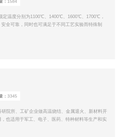
量：
1584
定温度分别为1100℃、1400℃、1600℃、1700℃，
，安全可靠，同时也可满足于不同工艺实验而特殊制
陶瓷的烧结、玻璃的精密退火与微晶化、晶体的精密退
纳米材料的烧结、金属零件淬火及一切需快速升温工艺
等院校、工矿企业理想的实验和生产设备
量：
3345
、科研院所、工矿企业做高温烧结、金属退火、新材料开
用，也适用于军工、电子、医药、特种材料等生产和实