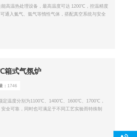
能高温热处理设备，最高温度可达 1200℃，控温精度
设备可通入氮气、氩气等惰性气体，搭配真空系统与安全
便捷，适用于材料烧结、实验热处理等场景
700℃箱式气氛炉
量：
1746
定温度分别为1100℃、1400℃、1600℃、1700℃，
，安全可靠，同时也可满足于不同工艺实验而特殊制
陶瓷的烧结、玻璃的精密退火与微晶化、晶体的精密退
纳米材料的烧结、金属零件淬火及一切需快速升温工艺
等院校、工矿企业理想的实验和生产设备