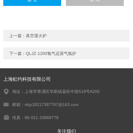
上一篇：
真空退火炉
下一篇：
QLJZ-1200氢气还原气氛炉
上海虹约科技有限公司
地址：上海市青浦区华新镇嘉松中路518号A205
邮箱：shjz18217387787@163.com
传真：86-021-33868778
关注我们