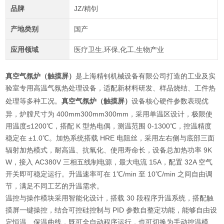
品牌
JZ/精钊
产地类别
国产
应用领域
医疗卫生,环保,化工,生物产业
真空气氛炉（触摸屏）
是上海精钊机械设备有限公司打造的工业及实
验室专用高温气氛热处理设备，适配新材料研发、样品烧结、工件热
处理等多种工况。
真空气氛炉（触摸屏）
设备核心硬件参数表现优
异，炉膛尺寸为 400mm
300mm
300mm，采用单温区设计，极限使
用温度≤1200℃，搭配 K 型热电偶，测温范围 0-1300℃，控温精度
稳定在 ±1.0℃。加热系统搭载 HRE 电阻丝，采用左右侧与底部三面
辐射加热模式，耐高温、抗氧化、使用寿命长，设备总加热功率 9K
W，接入 AC380V 三相五线制电源，最大电流 15A，配置 32A 空气
开关即可稳定运行。升温速率可在 1℃/min 至 10℃/min 之间自由调
节，满足不同工艺的升温需求。
温控与操作模块采用智能化设计，搭载 30 段程序升温系统，搭配触
摸屏一键操控，结合可控硅控制与 PID 参数自整定功能，能够自由设
定恒温、保温曲线，既可全自动程序运行，也可切换为手动控温模