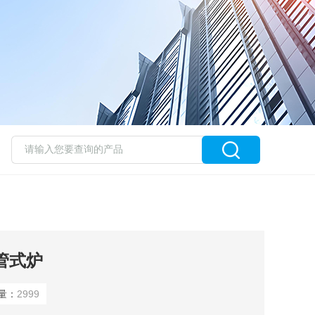
转管式炉
量：
2999