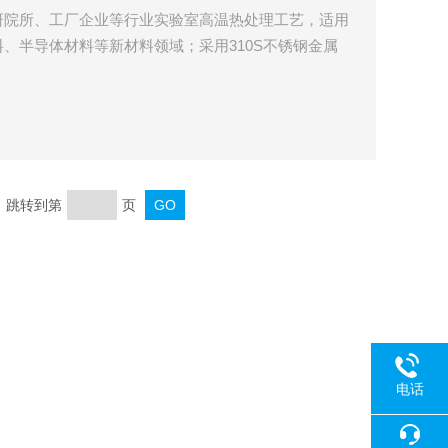
研院所、工厂企业等行业实验室高温热处理工艺，适用
、半导体材料等新材料领域；采用310S不锈钢金属
理，炉底装有电动升降装置，炉体可倾斜15°，方便进
页 跳转到第
页
电话