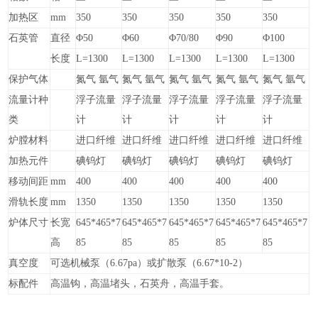
加热区
mm
350
350
350
350
350
石英管
直径
Φ
50
Φ
60
Φ
70/80
Φ
90
Φ
100
长度
L=1300
L=1300
L=1300
L=1300
L=1300
保护气体
氮气 氩气
氮气 氩气
氮气 氩气
氮气 氩气
氮气 氩气
流量计种
浮子流量
浮子流量
浮子流量
浮子流量
浮子流量
类
计
计
计
计
计
炉膛材料
进口纤维
进口纤维
进口纤维
进口纤维
进口纤维
加热元件
碘钨灯
碘钨灯
碘钨灯
碘钨灯
碘钨灯
移动间距
mm
400
400
400
400
400
滑轨长度
mm
1350
1350
1350
1350
1350
炉体尺寸
长宽
645*465*7
645*465*7
645*465*7
645*465*7
645*465*7
高
85
85
85
85
85
真空度
可选机械泵（
6.67pa
）
或扩散泵（
6.67*10-2
）
标配件
高温钩，高温堵头，石英舟，高温手套。