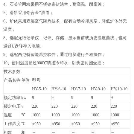
4、石英管两端采用不锈钢密封法兰，耐高温、耐腐蚀；
5、滑轨采用铝合金*滑道；
6、炉体采用双层空气隔热技术，配有自动冷却风扇，降低炉体外壳
温度；
8、选配无纸记录仪，记录、存储、显示当前或历史温度曲线，也可
通过U盘转存入电脑。
9、选配西尼特智能温控软件，通过电脑进行全程操作；
10、使用温度超过900℃请接冷却水，以免密封圈受损；
技术参数
产品名称
单位
型号
HY-5-10
HY-6-10
HY-7-10
HY-9-10
HY-10-10
额定功率
kw
9
9
9
9
9
额定电压
v
220
220
220
220
220
温度
℃
1000
1000
1000
1000
1000
工作温度
℃
≤
≤
≤
≤
≤
950
950
950
950
950
相数
相
三
三
三
三
三