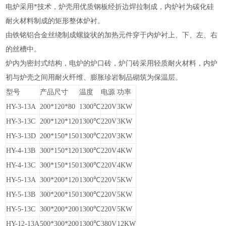
电炉采用*技术，炉壳用优质钢板经折边焊拉制成，内炉衬为碳化硅
耐火材料制成的矩形整体炉衬。
由铁铭铝合金丝绕制成螺旋状的加热元件穿于内炉衬上、下、左、右
的丝槽中。
炉内为密封式结构，电炉的炉口砖，炉门砖采用轻质耐火材料，内炉
初与炉壳之间用耐火纤维、膨胀珍岩制品砌筑为保温层。
型号
产品尺寸
温度
电源
功率
HY
-3-13A
200
*
120
*
80
1300℃
220V
3KW
HY
-3-13C
200
*
120
*
120
1300℃
220V
3KW
HY
-3-13D
200
*
150
*
150
1300℃
220V
3KW
HY
-4-13B
300
*
150
*
120
1300℃
220V
4KW
HY
-4-13C
300
*
150
*
150
1300℃
220V
4KW
HY
-5-13A
300
*
200
*
120
1300℃
220V
5KW
HY
-5-13B
300
*
200
*
150
1300℃
220V
5KW
HY
-5-13C
300
*
200
*
200
1300℃
220V
5KW
HY
-12-13A
500
*
300
*
200
1300℃
380V
12KW