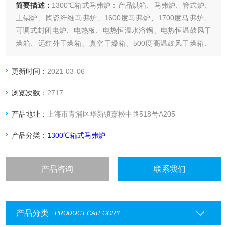
简要描述：
1300℃箱式马弗炉：产品烘箱、马弗炉、管式炉、
土锅炉、陶瓷纤维马弗炉、1600度马弗炉、1700度马弗炉、
可调式封闭电炉、电热板、电热恒温水浴锅、电热恒温鼓风干
燥箱、远红外干燥箱、真空干燥箱、500度高温鼓风干燥箱、
电热恒温培养箱、电热恒温干燥箱、光照培养箱、生化培养
箱、人工气候箱等实验室常用设备已成为各省市大专院校及工
更新时间：
2021-03-06
矿企业供应商。
浏览次数：
2717
产品地址：
上海市青浦区华新镇嘉松中路518号A205
产品分类：
1300℃箱式马弗炉
产品咨询
联系我们
产品分类
PRODUCT CATEGORY