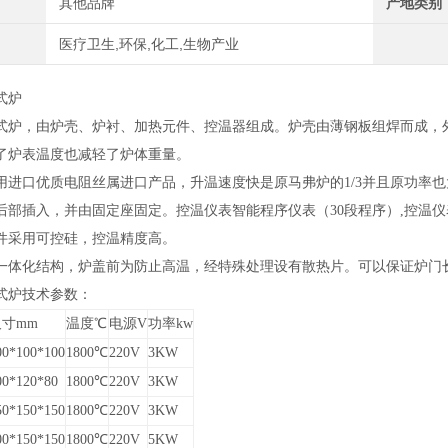
其他品牌
产地类别
医疗卫生,环保,化工,生物产业
式炉
式炉，由炉壳、炉衬、加热元件、控温器组成。炉壳由薄钢板组焊而成，
了炉表温度也减轻了炉体重量。
用进口优质电阻丝属进口产品，升温速度快是原马弗炉的1/3并且原功率
后部插入，并由固定座固定。控温仪表智能程序仪表（30段程序）,控温仪
件采用可控硅，控温精度高。
一体化结构，炉盖前为防止高温，经特殊处理设有散热片。可以保证炉门
式炉技术参数
：
尺寸
mm
温度℃
电源
V
功率
kw
00
*
100
*
100
1800℃
220V
3KW
00
*
120
*
80
1800℃
220V
3KW
50
*
150
*
150
1800℃
220V
3KW
00
*
150
*
150
1800℃
220V
5KW