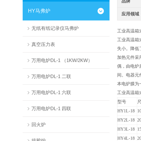
品牌
HY马弗炉
应用领域
无纸有纸记录仪马弗炉
工业高温箱
工业高温箱
真空压力表
失小。降低
加热元件采
万用电炉DL-1 （1KW/2KW）
偶，由电炉
间。电器元
万用电炉DL-1 二联
本电炉膜为
万用电炉DL-1 六联
工业高温箱
型号
万用电炉DL-1 四联
HY
1L-18
1
HY
2L-18
2
回火炉
HY
3L-18
1
HY
4L-18
2
排胶炉