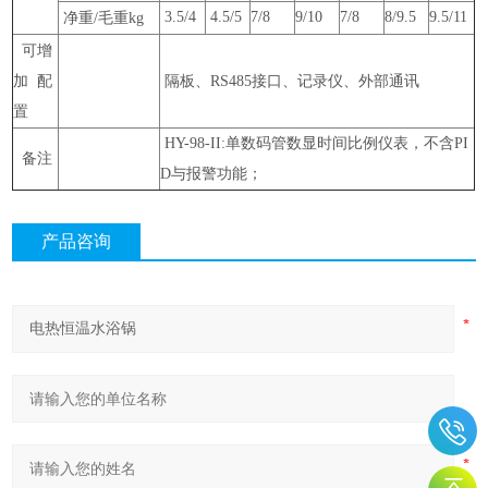
3.5/4
4.5/5
7/8
9/10
7/8
8/9.5
9.5/11
净重/毛重kg
可增
加 配
隔板、RS485接口、记录仪、外部通讯
置
HY-98-II:
单数码管数显时间比例仪表，不含PI
备注
D与报警功能；
产品咨询