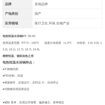
品牌
其他品牌
产地类别
国产
应用领域
医疗卫生,环保,生物产业
电热恒温水浴锅
HY
- 98-IIA
使用温度范围
RT+5
～
100
℃
温度分布精度
±1.0
℃
内容积
3.4L 6.6L 1
3.2L 19.1L 12.7L 18.7L 24.8L
精密恒温、辅助加热之用
电热恒温水浴锅
特点：
●
不锈钢内胆
●PID
控制，控温
●
便捷操作，定值运行，定时运
行，自动停止
●
功能键实现温度设定
●
辅助
菜单，实现过升报警、偏差修正、菜单锁定