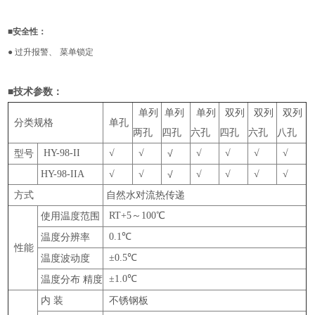
■
安全性：
●
过升报警、
菜单锁定
■
技术参数：
单列
单列
单列
双列
双列
双列
分类规格
单孔
两孔
四孔
六孔
四孔
六孔
八孔
HY-98-II
√
√
√
√
√
√
√
型号
HY-98-IIA
√
√
√
√
√
√
√
方式
自然水对流热传递
RT+5
～100℃
使用温度范围
0.1℃
温度分辨率
性能
±0.5℃
温度波动度
±1.0℃
温度分布 精度
内 装
不锈钢板