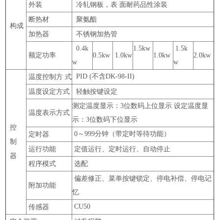
外装
冷轧钢板，表 面耐药品性涂装
断热材
聚氨酯
构成
加热器
不锈钢加热管
0.4k
1.5kw
1.5k
额定功率
0.5kw
1.0kw
1.0kw
2.0kw
w
w
PID (
不含DK-98-II)
温度控制方 式
温度设定方式
轻触按键设定
测定温度显示：3位数码上位显示 设定温度显
温度表示方式
示：3位数码下位显示
控
0
～999分钟（带定时等待功能）
定时器
制
运行功能
定值运行、定时运行、自动停止
器
程序模式
选配
偏差修正、菜单按键锁定、停电补偿、停电记
附加功能
忆
CU50
传感器