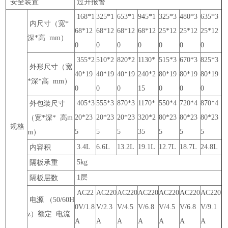
安全装置
过升报警
168*1
325*1
653*1
945*1
325*3
480*3
635*3
内尺寸（宽*
68*12
68*12
68*12
68*12
25*12
25*12
25*12
深*高 mm）
0
0
0
0
0
0
0
355*2
510*2
820*2
1130*
515*3
670*3
825*3
外形尺寸（宽
40*19
40*19
40*19
240*2
80*19
80*19
80*19
*深*高 mm）
0
0
0
15
0
0
0
405*3
555*3
870*3
1170*
550*4
720*4
870*4
外包装尺寸
20*23
20*23
20*23
320*2
80*23
80*23
80*23
（宽*深* 高m
规格
5
5
5
35
5
5
5
m）
3.4L
6.6L
13.2L
19.1L
12.7L
18.7L
24.8L
内容积
5kg
隔板承重
1
层
隔板层数
AC22
AC220
AC220
AC220
AC220
AC220
AC220
电源 （50/60H
0V/1.8
V/2.3
V/4.5
V/6.8
V/4.5
V/6.8
V/9.1
z）额定 电流
A
A
A
A
A
A
A