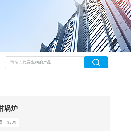
式坩埚炉
量：
3239