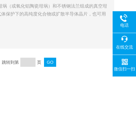
坩埚（或氧化铝陶瓷坩埚）和不锈钢法兰组成的真空坩
气体保护下的高纯度化合物或扩散半导体晶片，也可用
电话
在线交流
页 跳转到第
页
微信扫一扫