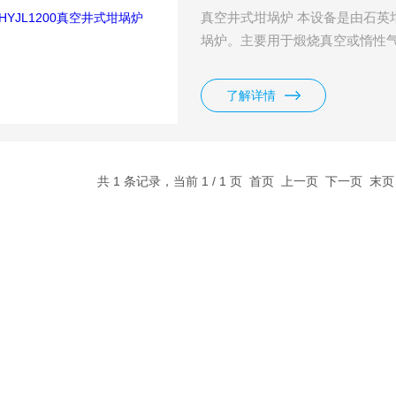
真空井式坩埚炉 本设备是由石英
埚炉。主要用于煅烧真空或惰性
于烘烧或烧结陶瓷材料
了解详情
共 1 条记录，当前 1 / 1 页 首页 上一页 下一页 末