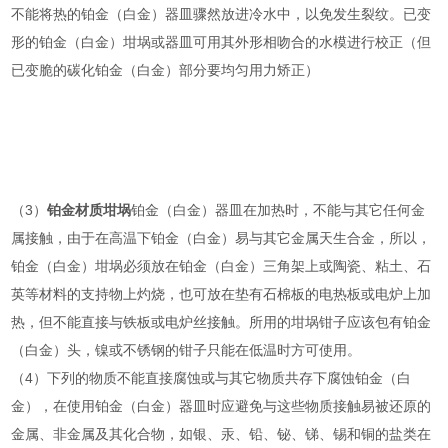
不能将热的铂金（白金）器皿骤然放进冷水中，以免发生裂纹。已变
形的铂金（白金）坩埚或器皿可用其外形相吻合的水模进行校正（但
已变脆的碳化铂金（白金）部分要均匀用力矫正）
（3）
铂金材质坩埚
铂金（白金）器皿在加热时，不能与其它任何金
属接触，由于在高温下铂金（白金）易与其它金属天生合金，所以，
铂金（白金）坩埚必须放在铂金（白金）三角架上或陶瓷、粘土、石
英等材料的支持物上灼烧，也可放在垫有石棉板的电热板或电炉上加
热，但不能直接与铁板或电炉丝接触。所用的坩埚钳子应该包有铂金
（白金）头，镍或不锈钢的钳子只能在低温时方可使用。
（4）下列的物质不能直接腐蚀或与其它物质共存下腐蚀铂金（白
金），在使用铂金（白金）器皿时应避免与这些物质接触易被还原的
金属、非金属及其化合物，如银、汞、铅、铋、锑、锡和铜的盐类在