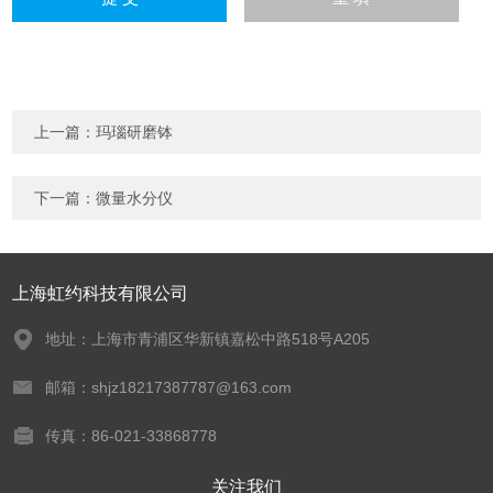
上一篇：
玛瑙研磨钵
下一篇：
微量水分仪
上海虹约科技有限公司
地址：上海市青浦区华新镇嘉松中路518号A205
邮箱：shjz18217387787@163.com
传真：86-021-33868778
关注我们