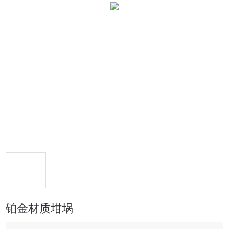
铂金材质坩埚