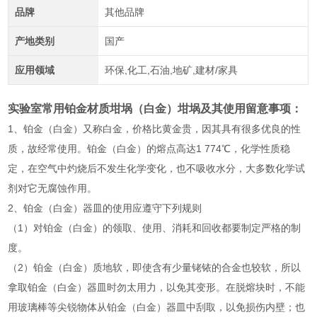
品牌
其他品牌
产地类别
国产
应用领域
环保,化工,石油,地矿,建材/家具
实验室常用
铂金材质坩埚
（白金）坩埚及其使用留意事项：
1、铂金（白金）又称白金，价格比黄金贵，因其具有很多优良的性
质，故经常使用。铂金（白金）的熔点高达1 774℃，化学性质稳
定，在空气中灼烧后不发生化学变化，也不吸收水分，大多数化学试
剂对它无腐蚀作用。
2、铂金（白金）器皿的使用应遵守下列规则
（1）对铂金（白金）的领取、使用、消耗和回收都要制定严格的制
度。
（2）铂金（白金）质地软，即使含有少量铑铱的合金也较软，所以
拿取铂金（白金）器皿时勿太用力，以免其变形。在脱熔块时，不能
用玻璃棒等尖锐物体从铂金（白金）器皿中刮取，以免损伤内壁；也