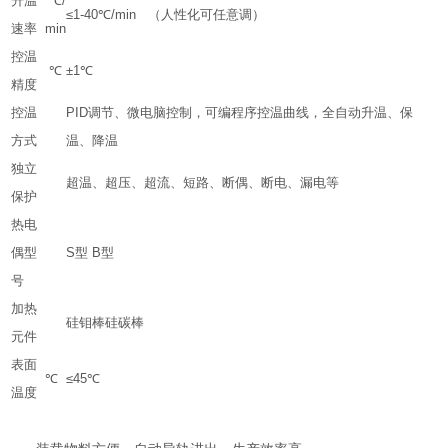
升温
℃/
≤1-40℃/min （人性化可任意调）
速率
min
控温
℃
±1℃
精度
控温
PID调节、微电脑控制，可编程序控温曲线，全自动升温、保
方式
温、降温
独立
超温、超压、超流、短路、断偶、断电、漏电等
保护
热电
偶型
S型 B型
号
加热
硅钼棒硅碳棒
元件
表面
℃
≤45℃
温度