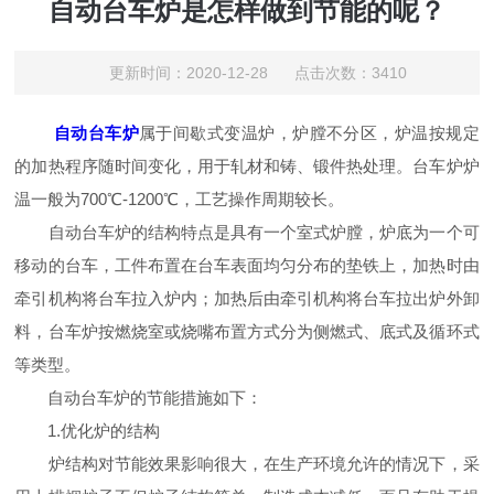
自动台车炉是怎样做到节能的呢？
更新时间：2020-12-28 点击次数：3410
自动台车炉
属于间歇式变温炉，炉膛不分区，炉温按规定
的加热程序随时间变化，用于轧材和铸、锻件热处理。台车炉炉
温一般为700℃-1200℃，工艺操作周期较长。
自动台车炉的结构特点是具有一个室式炉膛，炉底为一个可
移动的台车，工件布置在台车表面均匀分布的垫铁上，加热时由
牵引机构将台车拉入炉内；加热后由牵引机构将台车拉出炉外卸
料，台车炉按燃烧室或烧嘴布置方式分为侧燃式、底式及循环式
等类型。
自动台车炉的节能措施如下：
1.优化炉的结构
炉结构对节能效果影响很大，在生产环境允许的情况下，采