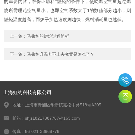
的重要内容，在保证燃料*燃烧的条件下，使助燃空气量超过燃
烧所需理论空气量小，也即空气系数大于1的数值部分越小，则
燃烧温度越高，而炉子加热速度则越快，燃料消耗量也越低。
上一篇：
马弗炉的烘炉过程简析
下一篇：
马弗炉升温升不上去究竟是怎么了？
上海虹约科技有限公司
地址：上海市青浦区华新镇嘉松中路518号A205
邮箱：shjz18217387787@163.com
传真：86-021-33868778