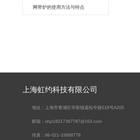
网带炉的使用方法与特点
上海虹约科技有限公司
地址：上海市青浦区华新镇嘉松中路518号A205
邮箱：shjz18217387787@163.com
传真：86-021-33868778