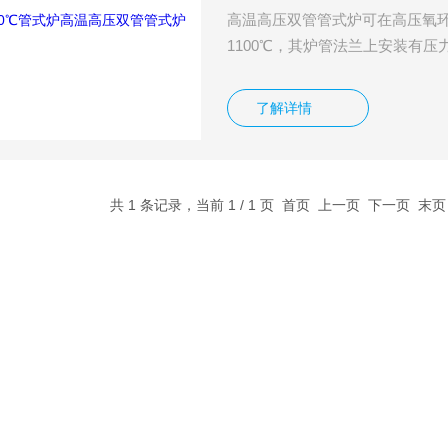
高温高压双管管式炉可在高压氧
1100℃，其炉管法兰上安装有
压阀会自动打开排气，使管内气
探索研究，此款高温高炉是一款物
了解详情
件采用高温含钼电阻丝，炉膛保
共 1 条记录，当前 1 / 1 页 首页 上一页 下一页 末