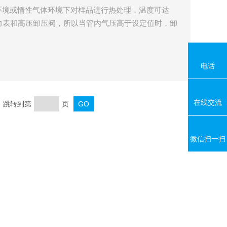
环境或惰性气体环境下对样品进行热处理，温度可达
压力表和高压卸压阀，所以当管内气压高于设定值时，卸
压达到设定值。所以特别是对于超导材料及介电材料的
美价廉的实验工具。 主要和功能和特点： 1、加热元
温材料采用多晶
电话
在线交流
页 跳转到第
页
微信扫一扫