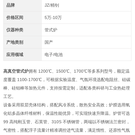
品牌
JZ/精钊
价格区间
5万-10万
仪器种类
管式炉
产地类别
国产
应用领域
电子/电池
高真空管式炉
拥有 1200℃、1500℃、1700℃等多系列型号，额定温
度覆盖 1100‑1700℃，可根据实验温度、气氛环境选配电阻丝、硅碳
棒、硅钼棒等加热元件，支持按需定制，适配各类科研与工业热处理
工艺。
设备采用双层壳体结构，搭配风冷系统，散热安全高效；炉膛选用氧
化铝多晶体纤维材料，保温性能优异，可实现快速升降温。炉管可选
99 高纯刚玉管、石英管、310S 不锈钢管，两端以不锈钢法兰密封，
气密性，搭配浮子流量计精准调控进气流量，满足惰性、还原性气氛