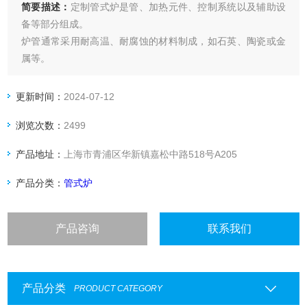
简要描述：
定制管式炉是管、加热元件、控制系统以及辅助设
备等部分组成。
炉管通常采用耐高温、耐腐蚀的材料制成，如石英、陶瓷或金
属等。
加热元件负责提供热量，使炉管内的物料达到所需的加热温
度。
更新时间：
2024-07-12
控制系统用于精确控制炉内的温度，确保加热过程的稳定性和
浏览次数：
2499
安全性。工作原理:
加热元件通过电能或燃气能将热能传导给炉管。管道通常具有
产品地址：
上海市青浦区华新镇嘉松中路518号A205
良好的导热性能，将热能传递给被加热物体，使其温度升高。
控制系统可以根据需要调整加热元件的
产品分类：
管式炉
产品咨询
联系我们
产品分类
PRODUCT CATEGORY