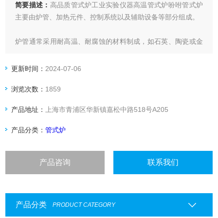
简要描述：
高品质管式炉工业实验仪器高温管式炉吩咐管式炉
主要由炉管、加热元件、控制系统以及辅助设备等部分组成。
炉管通常采用耐高温、耐腐蚀的材料制成，如石英、陶瓷或金
属等。
更新时间：
2024-07-06
加热元件负责提供热量，使炉管内的物料达到所需的加热温
浏览次数：
1859
度。
产品地址：
上海市青浦区华新镇嘉松中路518号A205
控制系统用于精确控制炉内的温度，确保加热过程的稳定性和
安全性。工作原理:
产品分类：
管式炉
加热元件通过电能或燃气能将热能传导给炉管。管道通常具有
产品咨询
联系我们
良好的导热性能，将热能传递给被加热物体，使其
产品分类
PRODUCT CATEGORY