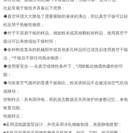
比起常规干燥技术具备以下优势：
◆真空环境大大降低了需要驱除的液体的沸点，所以真空干燥可以轻
松应用于热敏性物质；
◆对于不容易干燥的样品，例如粉末或其他颗粒状样品，使用真空干
燥法可以有效缩短干燥时间；
◆各种构造复杂的机械部件或其他多孔样品经过清洗后使用真空干燥
法，*干燥后不留任何残余物质；
◆使用更安全----在真空或惰性条件下，*消除氧化物遇热爆炸的可
能；
◆与依靠空气循环的普通干燥相比，粉末状样品不会被流动空气吹动
或移动；
控制特点：具有因停电，死机状态数据丢失而保护的参数记忆，来电
恢复功能。
性能特点：
■采用流线圆弧型设计，外壳采用冷轧钢板制造，表面静电喷塑；
■本机温控系统采用微电脑单片机技术，控温，定时，超温报警；