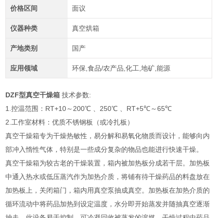
价格区间
面议
仪器种类
真空烘箱
产地类别
国产
应用领域
环保,食品/农产品,化工,地矿,能源
DZF型真空干燥箱
技术参数:
1.控温范围：RT+10～200℃ 、250℃ 、RT+5℃～65℃
2.工作室材料：优质不锈钢板（或冷扎板）
真空干燥箱专为干燥热敏性，易分解和易氧化物质而设计，能够向内
部冲入惰性气体，特别是一些成分复杂的物品也能进行快速干燥。
真空干燥箱为较古老的干燥装置，箱内被加热板分成若干层。加热板
中通入热水或低压蒸汽作为加热介质，将铺有待干燥药品的料盘放在
加热板上，关闭箱门，箱内用真空泵抽成真空。加热板在加热介质的
循环流动中将药品加热到设定温度，水分即开始蒸发并随抽真空逐渐
抽走。此设备易于控制，可冷凝回收被蒸发的溶媒，干燥过程中药品