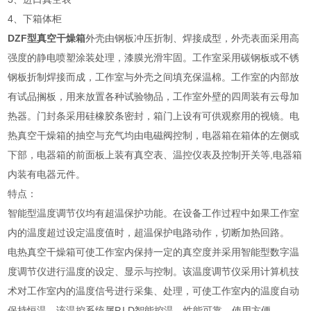
4、下箱体柜
DZF型真空干燥箱
外壳由钢板冲压折制、焊接成型，外壳表面采用高
强度的静电喷塑涂装处理，漆膜光滑牢固。工作室采用碳钢板或不锈
钢板折制焊接而成，工作室与外壳之间填充保温棉。工作室的内部放
有试品搁板，用来放置各种试验物品，工作室外壁的四周装有云母加
热器。门封条采用硅橡胶条密封，箱门上设有可供观察用的视镜。电
热真空干燥箱的抽空与充气均由电磁阀控制，电器箱在箱体的左侧或
下部，电器箱的前面板上装有真空表、温控仪表及控制开关等,电器箱
内装有电器元件。
特点：
智能型温度调节仪均有超温保护功能。在设备工作过程中如果工作室
内的温度超过设定温度值时，超温保护电路动作，切断加热回路。
电热真空干燥箱可使工作室内保持一定的真空度并采用智能型数字温
度调节仪进行温度的设定、显示与控制。该温度调节仪采用计算机技
术对工作室内的温度信号进行采集、处理，可使工作室内的温度自动
保持恒温。该温控系统属P.I.D智能控温，性能可靠、使用方便。