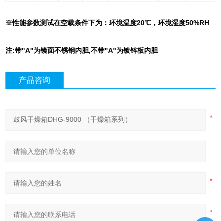
※性能参数测试在空载条件下为：环境温度
20
℃，环境湿度
50%RH
注
:
带
"A"
为镜面不锈钢内胆
,
不带
"A"
为镀锌板内胆
产品咨询