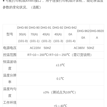
● 可配打印机或RS485接口， 用于连接打印机或计算机， 能记录温度
参数的变化状况。（选配）
DHG-90
DHG-90
DHG-91
DHG-92
DHG-942
DHG-962
DHG-9920
型号
30(A)
70(A)
40(A)
40(A)
0A
0A
A
(101-0)
(101-1)
(101-2)
(101-3)
(101-4)
电源电压
AC220V 50HZ
AC380V 50HZ
控温范围
～
℃
～
℃
（需订货说明）
RT+10
200
/ RT+10
250
恒温波动
℃
±1.0
度
温度分辨
℃
0.1
率
温度均匀
（测试点为
℃
）
±3%
100
度
工作环境
～
℃
+5
40