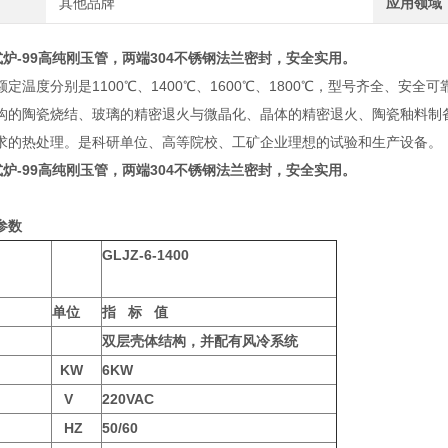
其他品牌
应用领域
式炉
-99高纯刚玉管，两端304不锈钢法兰密封，安全实用。
定温度分别是1100℃、1400℃、1600℃、1800℃，型号齐全、
构的陶瓷烧结、玻璃的精密退火与微晶化、晶体的精密退火、陶瓷釉料制
求的热处理。是科研单位、高等院校、工矿企业理想的试验和生产设备。
式炉
-99高纯刚玉管，两端304不锈钢法兰密封，安全实用。
参数
GLJZ-6-1400
单位
指 标 值
双层壳体结构，并配有风冷系统
KW
6KW
V
220VAC
HZ
50/60