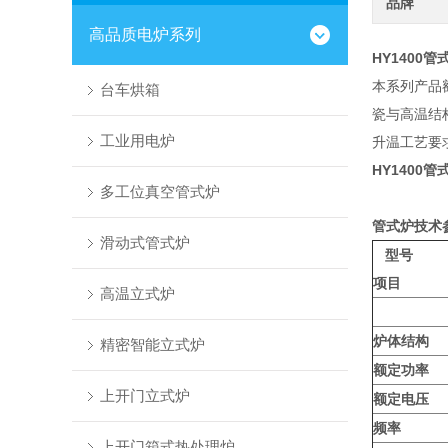
品牌
高品质电炉系列
HY1400管
本系列产品额
台车烘箱
瓷与高温结
工业用电炉
升温工艺要
HY1400管
多工位真空管式炉
管式炉技术
滑动式管式炉
型号
项目
高温立式炉
炉体结构
精密智能立式炉
额定功率
上开门立式炉
额定电压
频率
上开门箱式热处理炉