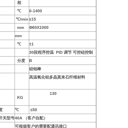
相
℃
0-1400
℃/min
≤15
mm
Φ60X1000
mm
℃
±1
30
段程序控温 PID 调节 可控硅控制
分度
B
硅钼棒
高温氧化铝多晶莫来石纤维材料
130
KG
度
℃
≤50
开关型号
40A
（客户自配）
可根据客户的需要配通讯接口