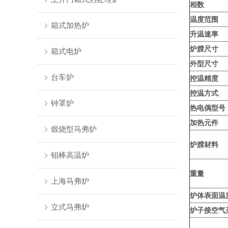
相数
温度范围
箱式加热炉
升温速率
炉膛尺寸
箱式电炉
外型尺寸
台车炉
控温精度
控温方式
钟罩炉
热电偶型号
加热元件
煅烧型马弗炉
炉膛材料
钼棒高温炉
重量
上海马弗炉
炉体表面温
立式马弗炉
炉子接空气