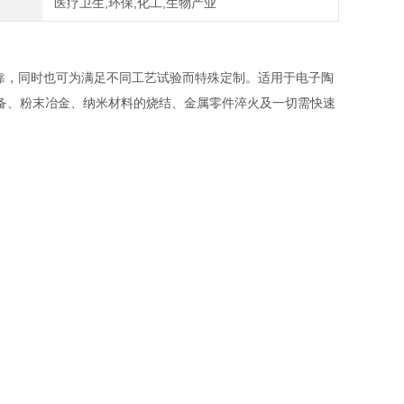
医疗卫生,环保,化工,生物产业
安全可靠，同时也可为满足不同工艺试验而特殊定制。适用于电子陶
备、粉末冶金、纳米材料的烧结、金属零件淬火及一切需快速