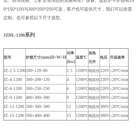
位、高等院校、工矿企业理想的实验和生产设备。这款炉子炉膛有25
0*150*100与300*200*200可选，客户也可提供尺寸，我们可以按需
定制。也可参照以下尺寸选型。
系列
JZHL-1200
功率
加热
(mm)D
W
H
型号
炉膛尺寸
×
×
温度℃
电压
升温速率
(kw)
元件
JZ-2.5-1200
200
120
80
2.5
1200
220V
20
/min
×
×
℃
电阻丝
≤
℃
JZ-4-1200
300
200
120
4
1200
220V
20
/min
×
×
℃
电阻丝
≤
℃
JZ-6-1200
300
250
250
6
1200
220V
20
/min
×
×
℃
电阻丝
≤
℃
JZ-9-1200
400
300
300
9
1200
380V
20
/min
×
×
℃
电阻丝
≤
℃
JZ-12-1200
500
300
300
12
1200
380V
20
/min
×
×
℃
电阻丝
≤
℃
JZ-15-1200
500
400
400
15
1200
380V
20
/min
×
×
℃
电阻丝
≤
℃