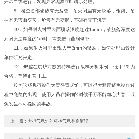
升温曲线进行，发现异常现象立即请示处理。
9．检查各部砌砖有无裂缝，耐火衬里有无脱落，钢架、吊
挂有无弯曲变形，炉管有无变形，基础有无下沉等。
10．如果耐火衬里表面脱落深度超过15mm，或脱落深度达
到耐火层厚度的1/5时，需要进行凿洞修补。
11．如果耐火衬里出现大于3mm的皲裂，如何处理由设计
单位研究决定。
12．炉膛在烘炉前放的砖样进行取样分析水份，低于7％为
合格，等待正常开工。
按照这些规范操作大管径管式炉，可以很大程度避免操作过
程中危险的出现。使用人员在操作的时候千万不能粗心大意，以
免发生不可挽回的事故。
上一篇：
大型气氛炉的可控气氛类别解读