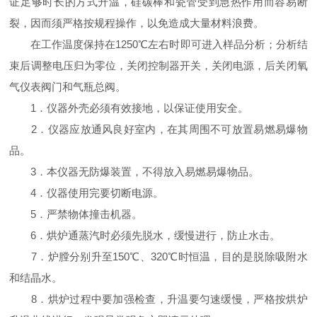
证足够时长的方式升温，硅碳棒和瓷管受到急热作用而容易断
裂，因而须严格按规程操作，以免造成大量材料浪费。
在工作温度保持在1250℃左右时即可进入样品分析；分析结
束后调整电压归为零位，关闭控制器开关，关闭电源，后关闭氧
气仪表阀门和气瓶总阀。
1．仪器外壳必须有效接地，以保证使用安全。
2．仪器应放通风良好室内，在其周围不可放置易燃易爆物
品。
3．本仪器无防爆装置，不得放入易燃易爆物品。
4．仪器使用完要切断电源。
5．严禁物体撞击机器。
6．烘炉通蒸汽时必须先脱水，缓慢进行，防止水击。
7．炉膛分别升至150℃、320℃时恒温，目的是脱除吸附水
和结晶水。
8．烘炉过程中要加强检查，升温要匀速缓慢，严格按烘炉