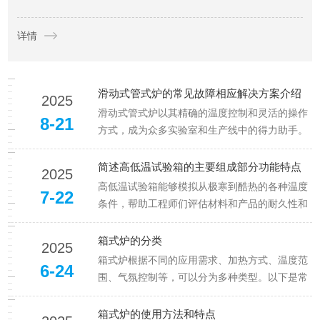
序号形式梳理关键步骤，供日常作业参照。1、开机前检查确认炉
详情
膛内无残留样品、坩埚碎片或异物，炉门密封圈完好...
滑动式管式炉的常见故障相应解决方案介绍
2025
滑动式管式炉以其精确的温度控制和灵活的操作
8-21
方式，成为众多实验室和生产线中的得力助手。
为了确保每一次实验都能顺利进行，并获得准确
可靠的数据，了解并掌握滑动式管式炉的常见故
简述高低温试验箱的主要组成部分功能特点
2025
障及其解决方法显得尤为重要。本文将为您揭示
高低温试验箱能够模拟从极寒到酷热的各种温度
7-22
这些故障背后的秘密，并提供切实...
条件，帮助工程师们评估材料和产品的耐久性和
可靠性。然而，要实现这一目标，离不开其各个
精密设计的组件。本文将深入探讨高低温试验箱
箱式炉的分类
2025
的主要组成部分及其功能特点。1、箱体结构：
箱式炉根据不同的应用需求、加热方式、温度范
6-24
坚固耐用的外壳功能特点：保温性...
围、气氛控制等，可以分为多种类型。以下是常
见的分类方式及具体类型：1.按加热方式分类(1)
电阻加热箱式炉原理：利用电阻丝（如镍铬合
箱式炉的使用方法和特点