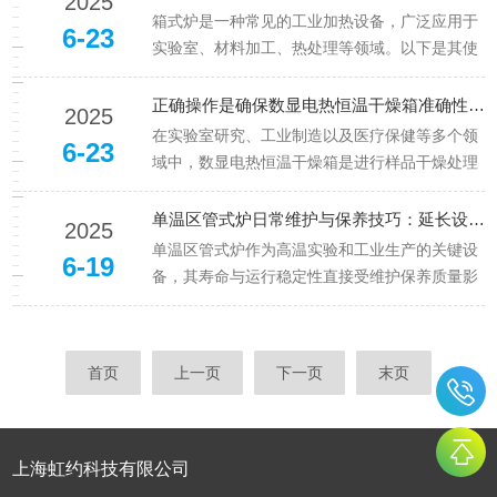
2025
金、铁铬铝合金）或硅碳棒、硅钼棒发热。特
箱式炉是一种常见的工业加热设备，广泛应用于
6-23
点：温度范围：300℃~18...
实验室、材料加工、热处理等领域。以下是其使
用方法和主要特点的详细介绍：一、箱式炉的使
用方法1.使用前准备检查设备：确认炉体、电源
正确操作是确保数显电热恒温干燥箱准确性的关键
2025
线、温控系统完好无损，炉膛内无杂物。清洁炉
在实验室研究、工业制造以及医疗保健等多个领
6-23
膛：用软刷或吸尘器清理炉膛内...
域中，数显电热恒温干燥箱是进行样品干燥处理
的关键设备。正确的操作不仅能够确保实验结果
的准确性，还能延长使用寿命。下面将详细介绍
单温区管式炉日常维护与保养技巧：延长设备寿命的5个核心要点
2025
数显电热恒温干燥箱的正确使用方法。一、前期
单温区管式炉作为高温实验和工业生产的关键设
6-19
准备环境检查：确保其放置在一个...
备，其寿命与运行稳定性直接受维护保养质量影
响。以下从设备结构、操作场景出发，总结5个
核心维护要点，帮助用户降低故障率、延长使用
寿命。核心要点1：加热元件的定期检查与更换
首页
上一页
下一页
末页
关键操作：外观检查：每月目视检...
上海虹约科技有限公司