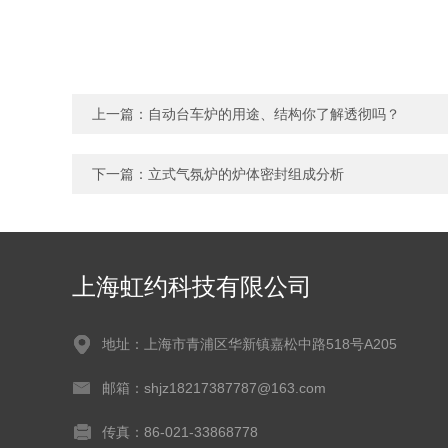
上一篇：
自动台车炉的用途、结构你了解透彻吗？
下一篇：
立式气氛炉的炉体密封组成分析
上海虹约科技有限公司
地址：上海市青浦区华新镇嘉松中路518号A205
邮箱：shjz18217387787@163.com
传真：86-021-33868778