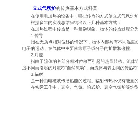
立式气氛炉
的传热基本方式科普
在使用电加热的设备中，哪些传热的方式使立式气氛炉炉
根据多年的实践总结归纳出以下几种基本方式：
在加热过程中传热是一种复杂现象。物体的传热过程分为
1.传导
指在无质点相对位移的情况下，物体内部具有不同温度或不
电子的运动；在气体中主要依靠原子或分子的扩散和碰撞。
2.对流
指由于流体的各部分相对位移而引起的热量转移。流体通过
度不同而引起的对流称“自然流动”，而流体与表面间的传热称
3.辐射
是一种由电磁波传播热能的过程。辐射传热不仅有能量的转
在实际工作中，真空、气氛、箱式炉、真空气氛炉等炉型都